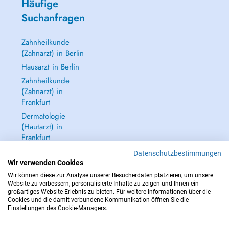
Häufige
Suchanfragen
Zahnheilkunde
(Zahnarzt) in Berlin
Hausarzt in Berlin
Zahnheilkunde
(Zahnarzt) in
Frankfurt
Dermatologie
(Hautarzt) in
Frankfurt
Alle anzeigen →
Datenschutzbestimmungen
Wir verwenden Cookies
Wir können diese zur Analyse unserer Besucherdaten platzieren, um unsere
Website zu verbessern, personalisierte Inhalte zu zeigen und Ihnen ein
großartiges Website-Erlebnis zu bieten. Für weitere Informationen über die
Cookies und die damit verbundene Kommunikation öffnen Sie die
IM NOTFALL WENDEN SIE SICH AN : 112
Einstellungen des Cookie-Managers.
Copyright © 2026 - DOCTENA Germany GmbH Kurfürstendamm 14, 10719
Berlin