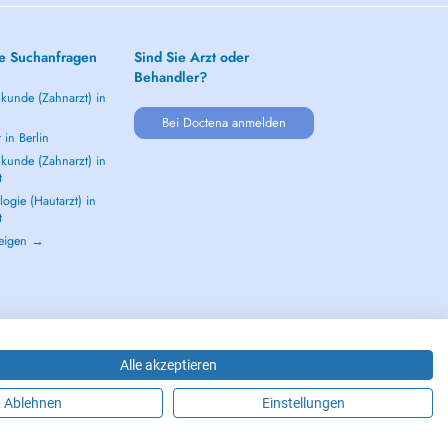
e Suchanfragen
Sind Sie Arzt oder
Behandler?
kunde (Zahnarzt) in
Bei Doctena anmelden
 in Berlin
kunde (Zahnarzt) in
t
ogie (Hautarzt) in
t
zeigen →
Alle akzeptieren
Ablehnen
Einstellungen
 - DOCTENA Germany GmbH Kurfürstendamm 14, 10719 Berlin