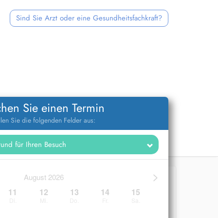
Sind Sie Arzt oder eine Gesundheitsfachkraft?
hen Sie einen Termin
llen Sie die folgenden Felder aus:
>
August 2026
11
12
13
14
15
Di.
Mi.
Do.
Fr.
Sa.