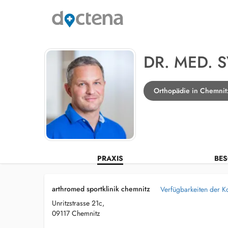
DR. MED. 
Orthopädie in Chemnit
PRAXIS
BES
arthromed sportklinik chemnitz
Verfügbarkeiten der K
Unritzstrasse 21c,
09117 Chemnitz