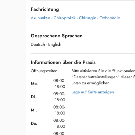
Fachrichtung
Akupunktur
-
Chiropraktik
-
Chirurgie
-
Orthopädie
Gesprochene Sprachen
Deutsch
- English
Informationen über die Praxis
Öffnungszeiten
Bitte aktivieren Sie die "funktional
"Datenschutzeinstellungen" dieser 
08:00-
unten zu ermöglichen
Mo.
18:00
Lage auf Karte anzeigen
08:00-
Di.
18:00
08:00-
Mi.
18:00
08:00-
Do.
18:00
08:00-