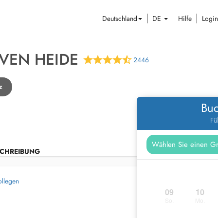
Deutschland
DE
Hilfe
Login
SVEN HEIDE
2446
z
Buc
Fü
CHREIBUNG
ollegen
09
10
So.
Mo.