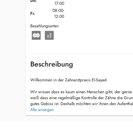
Do.
17:00
08:00-
Fr.
12:00
Bezahlungsarten
Beschreibung
Willkommen in der Zahnarztpraxis El-Sayed
Wir wissen dass es kaum einen Menschen gibt, der gerne 
weiß dass eine regelmäßige Kontrolle der Zähne die Grund
gutes Gebiss ist. Deshalb möchten wir ihnen den Aufenthal
angenehm wie möglich gestalten. Wir nehmen uns immer 
Alle anzeigen
und Bedürfnisse einzugehen. Eine entspannte Atmosphäre ,
zuvorkommendes Personal und möglichst kurze Wartezeite
Praxis mit einem positiven Gefühl wieder verlassen.