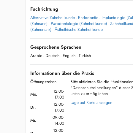
Fachrichtung
Alternative Zahnheilkunde
-
Endodontie
-
Implantologie (Za
(Zahnarzt)
-
Parodontologie (Zahnheilkunde)
-
Zahnheilkund
(Zahnersatz)
-
Ästhethische Zahnheilkunde
Gesprochene Sprachen
Arabic
- Deutsch
- English
- Turkish
Informationen über die Praxis
Öffnungszeiten
Bitte aktivieren Sie die "funktional
"Datenschutzeinstellungen" dieser 
12:00-
unten zu ermöglichen
Mo.
17:00
Lage auf Karte anzeigen
12:00-
Di.
17:00
09:00-
Mi.
14:00
12:00-