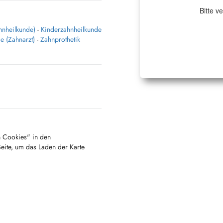
Bitte v
hnheilkunde)
-
Kinderzahnheilkunde
e (Zahnarzt)
-
Zahnprothetik
en Cookies" in den
Seite, um das Laden der Karte