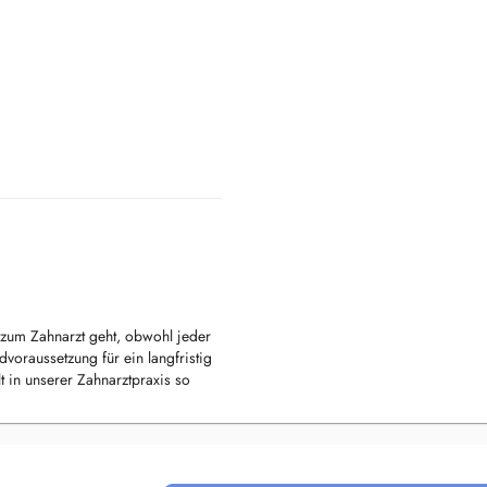
zum Zahnarzt geht, obwohl jeder
voraussetzung für ein langfristig
t in unserer Zahnarztpraxis so
genug Zeit, um auf Ihre Wünsche
 freundliches und
n sorgen dafür dass Sie unsere