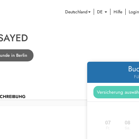
Deutschland
DE
Hilfe
Login
SAYED
unde in Berlin
Buc
Fü
CHREIBUNG
07
08
Fr.
Sa.