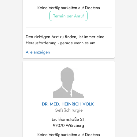
Keine Verfügbarkeiten auf Doctena
Termin per Anruf
Den richtigen Arzt zu finden, ist immer eine
Herausforderung - gerade wenn es um
chirurgische Eingriffe geht. In der Frankfurter
Alle anzeigen
Praxis für Chirurgie und Gefäßchirurgie ist das
Ziel des kompetenten und sympathischen
Teams rund um Dr. med. Peter Hölper und Dr.
med. Nina Zöllner, ihren Patienten exzel...
DR. MED. HEINRICH VOLK
Gefäßchirurgie
Eichhornstraße 21,
97070 Würzburg
Keine Verfügbarkeiten auf Doctena