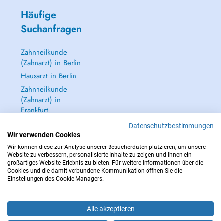
Häufige
Suchanfragen
Zahnheilkunde
(Zahnarzt) in Berlin
Hausarzt in Berlin
Zahnheilkunde
(Zahnarzt) in
Frankfurt
Dermatologie
Datenschutzbestimmungen
(Hautarzt) in
Wir verwenden Cookies
Frankfurt
Wir können diese zur Analyse unserer Besucherdaten platzieren, um unsere
Website zu verbessern, personalisierte Inhalte zu zeigen und Ihnen ein
Alle anzeigen →
großartiges Website-Erlebnis zu bieten. Für weitere Informationen über die
Cookies und die damit verbundene Kommunikation öffnen Sie die
Einstellungen des Cookie-Managers.
Alle akzeptieren
IM NOTFALL WENDEN SIE SICH AN : 112