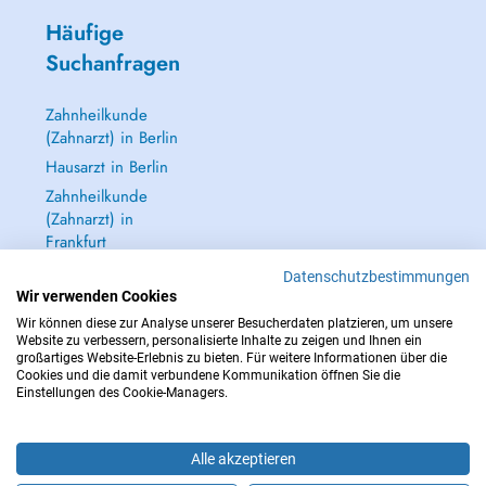
Häufige
Suchanfragen
Zahnheilkunde
(Zahnarzt) in Berlin
Hausarzt in Berlin
Zahnheilkunde
(Zahnarzt) in
Frankfurt
Dermatologie
Datenschutzbestimmungen
(Hautarzt) in
Wir verwenden Cookies
Frankfurt
Wir können diese zur Analyse unserer Besucherdaten platzieren, um unsere
Website zu verbessern, personalisierte Inhalte zu zeigen und Ihnen ein
Alle anzeigen →
großartiges Website-Erlebnis zu bieten. Für weitere Informationen über die
Cookies und die damit verbundene Kommunikation öffnen Sie die
Einstellungen des Cookie-Managers.
Alle akzeptieren
IM NOTFALL WENDEN SIE SICH AN : 112