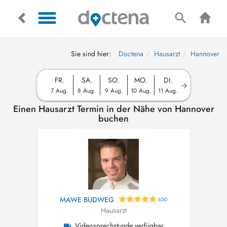
Sie sind hier:
Doctena
Hausarzt
Hannover
FR.
SA.
SO.
MO.
DI.
7 Aug.
8 Aug.
9 Aug.
10 Aug.
11 Aug.
Einen Hausarzt Termin in der Nähe von Hannover
buchen
MAWE BUDWEG
650
Hausarzt
Videosprechstunde verfügbar