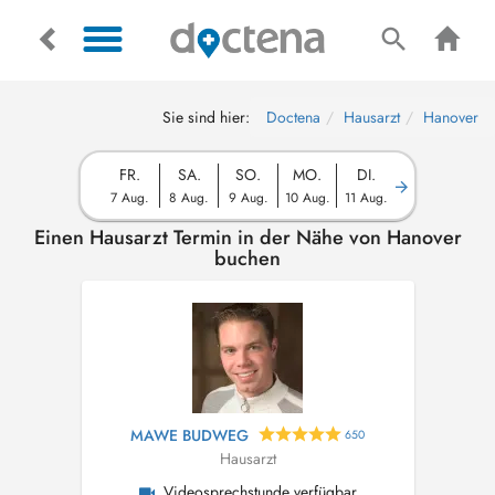
Sie sind hier:
Doctena
Hausarzt
Hanover
FR.
SA.
SO.
MO.
DI.
7 Aug.
8 Aug.
9 Aug.
10 Aug.
11 Aug.
Einen Hausarzt Termin in der Nähe von Hanover
buchen
MAWE BUDWEG
650
Hausarzt
Videosprechstunde verfügbar