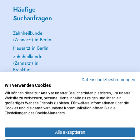
Häufige
Suchanfragen
Zahnheilkunde
(Zahnarzt) in Berlin
Hausarzt in Berlin
Zahnheilkunde
(Zahnarzt) in
Frankfurt
Dermatologie
Datenschutzbestimmungen
(Hautarzt) in
Wir verwenden Cookies
Frankfurt
Wir können diese zur Analyse unserer Besucherdaten platzieren, um unsere
Website zu verbessern, personalisierte Inhalte zu zeigen und Ihnen ein
Alle anzeigen →
großartiges Website-Erlebnis zu bieten. Für weitere Informationen über die
Cookies und die damit verbundene Kommunikation öffnen Sie die
Einstellungen des Cookie-Managers.
Alle akzeptieren
IM NOTFALL WENDEN SIE SICH AN : 112