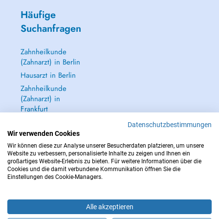
Häufige
Suchanfragen
Zahnheilkunde
(Zahnarzt) in Berlin
Hausarzt in Berlin
Zahnheilkunde
(Zahnarzt) in
Frankfurt
Dermatologie
Datenschutzbestimmungen
(Hautarzt) in
Wir verwenden Cookies
Frankfurt
Wir können diese zur Analyse unserer Besucherdaten platzieren, um unsere
Website zu verbessern, personalisierte Inhalte zu zeigen und Ihnen ein
Alle anzeigen →
großartiges Website-Erlebnis zu bieten. Für weitere Informationen über die
Cookies und die damit verbundene Kommunikation öffnen Sie die
Einstellungen des Cookie-Managers.
Alle akzeptieren
IM NOTFALL WENDEN SIE SICH AN : 112