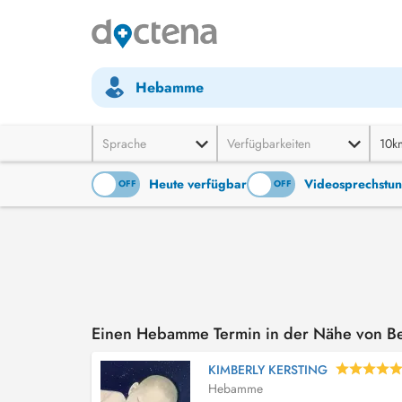
Hebamme
Sprache
Verfügbarkeiten
10k
Heute verfügbar
Videosprechstu
ON
OFF
ON
OFF
Einen Hebamme Termin in der Nähe von B
KIMBERLY KERSTING
Hebamme