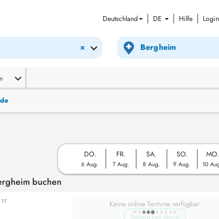
Deutschland
DE
Hilfe
Login
×
m
nde
DO.
FR.
SA.
SO.
MO.
6 Aug.
7 Aug.
8 Aug.
9 Aug.
10 Au
ergheim buchen
17
Keine online Termine verfügbar
Termin per Anruf