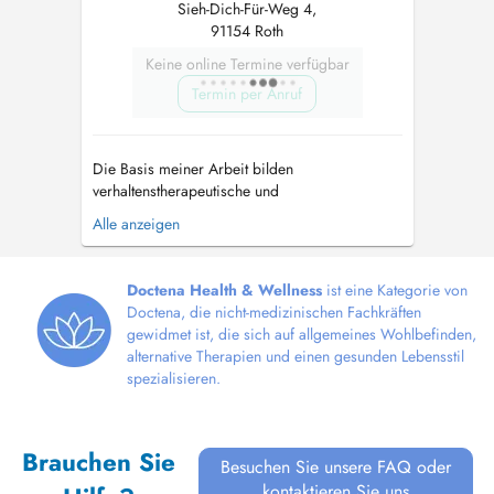
Sieh-Dich-Für-Weg 4,
91154 Roth
Keine online Termine verfügbar
Termin per Anruf
Die Basis meiner Arbeit bilden
verhaltenstherapeutische und
gesprächspsychotherapeutische Konzepte,
Alle anzeigen
sowie die Grundlagen eines
ressourcenorientierten Vorgehens.
Grundsätzlich stehen die Fragen, Wünsche und
Doctena Health & Wellness
ist eine Kategorie von
Erfahrungen des Klienten im Vordergrund
Doctena, die nicht-medizinischen Fachkräften
unserer gemeinsamen Arbeit. Meine Praxis
gewidmet ist, die sich auf allgemeines Wohlbefinden,
befindet s...
alternative Therapien und einen gesunden Lebensstil
spezialisieren.
Brauchen Sie
Besuchen Sie unsere FAQ oder
kontaktieren Sie uns