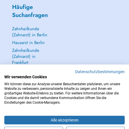
Häufige
Suchanfragen
Zahnheilkunde
(Zahnarzt) in Berlin
Hausarzt in Berlin
Zahnheilkunde
(Zahnarzt) in
Frankfurt
Dermatologie
Datenschutzbestimmungen
(Hautarzt) in
Wir verwenden Cookies
Frankfurt
Wir können diese zur Analyse unserer Besucherdaten platzieren, um unsere
Website zu verbessern, personalisierte Inhalte zu zeigen und Ihnen ein
Alle anzeigen →
großartiges Website-Erlebnis zu bieten. Für weitere Informationen über die
Cookies und die damit verbundene Kommunikation öffnen Sie die
Einstellungen des Cookie-Managers.
Alle akzeptieren
IM NOTFALL WENDEN SIE SICH AN : 112