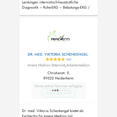
Leistungen internistisch-hausärztliche
Diagnostik – Ruhe-EKG – Belastungs-EKG /
Ergometrie – Langzeit-EKG – Langzeit-
Blutdruck – Lungenfunktion / Spirometrie
DR. MED. VIKTORIA SCHENKENGEL
1561
Innere Medizin (Internist)
,
Arbeitsmedizin
Christianstr. 9,
89522 Heidenheim
Keine online Termine verfügbar
Termin per Anruf
Dr. med. Viktoria Schenkengel bietet als
Fachärztin für Innere Medizin mit