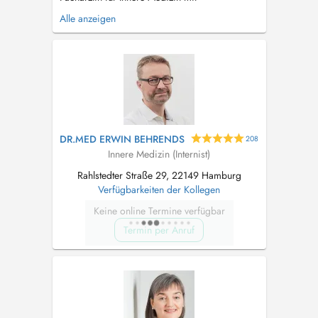
Zusatzbezeichnung Notfallmedizin eine
Alle anzeigen
medizinisch fundierte, individuelle Diagnostik
und Therapie. Die Zusatzweiterbildung
Betriebsmedizin ermöglicht ihr eine moderne
betriebsärztliche Betreuung, individuell auf die
jeweilig...
DR.MED ERWIN BEHRENDS
208
Innere Medizin (Internist)
Rahlstedter Straße 29, 22149 Hamburg
Verfügbarkeiten der Kollegen
Keine online Termine verfügbar
Termin per Anruf