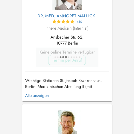
DR. MED. ANNGRET MALLICK
1430
Innere Medizin (Internist)
Ansbacher Str. 62,
10777 Berlin
Keine online Termine verfügbar
Termin per Anruf
Wichtige Stationen St. Joseph Krankenhaus,
Berlin: Medizinischen Abteilung II (mit
Nephrologie und Dialyse) Chefärzte Prof. Dr.
Alle anzeigen
Klaus Schaefer und Prof. Dr. Christiane Erley;
1991-2008: Ärztin im Praktikum,
Assistenzärztin, Dialyse-Oberärztin, Leitende
Oberärztin Anerkennung als Fachärztin für In...