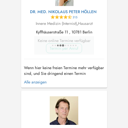
DR. MED. NIKOLAUS PETER HÖLLEN
315
Innere Medizin (Internist)
,
Hausarzt
Kyffhäuserstraße 11 , 10781 Berlin
Keine online Termine verfügbar
Termin per Anruf
Wenn hier keine freien Termine mehr verfügbar
sind, und Sie dringend einen Termin
benötigen, ist es für Neupatienten, die in der
Alle anzeigen
GKV versichert sind, möglich einen Termin
über den Terminservice der KV Berlin zu
vereinbaren. Dies können Sie online, per E-Mail
oder unter +49 30 116 117 tun. Sie erhalt...