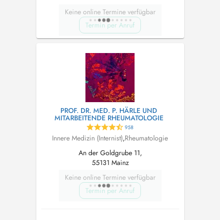
Keine online Termine verfügbar
Termin per Anruf
PROF. DR. MED. P. HÄRLE UND
MITARBEITENDE RHEUMATOLOGIE
958
Innere Medizin (Internist)
,
Rheumatologie
An der Goldgrube 11,
55131 Mainz
Keine online Termine verfügbar
Termin per Anruf