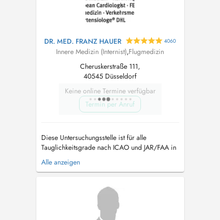
DR. MED. FRANZ HAUER
4060
Innere Medizin (Internist)
,
Flugmedizin
Cheruskerstraße 111,
40545 Düsseldorf
Keine online Termine verfügbar
Termin per Anruf
Diese Untersuchungsstelle ist für alle
Tauglichkeitsgrade nach ICAO und JAR/FAA in
Deutschland zugelassen. Berufs- und
Alle anzeigen
Privatpiloten, aber auch Flugbegleiter/innen
und Flugsicherungsbetriebspersonal können
hier ihr Tauglichkeitszeugnis erhalten...