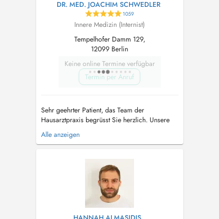
DR. MED. JOACHIM SCHWEDLER
1059
Innere Medizin (Internist)
Tempelhofer Damm 129,
12099 Berlin
Keine online Termine verfügbar
Termin per Anruf
Sehr geehrter Patient, das Team der
Hausarztpraxis begrüsst Sie herzlich. Unsere
Hausarztpraxis bietet umfangreiche
Alle anzeigen
diagnostische Möglichkeiten. Im individuellen
Umgang erarbeiten wir mit Ihnen gemeinsam
diagnostische Schritte und Therapien und b...
HANNAH ALMASIDIS