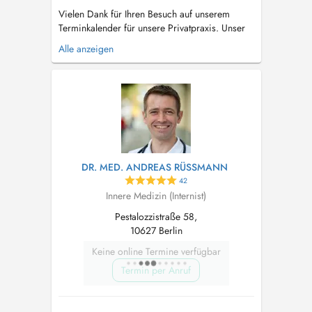
Vielen Dank für Ihren Besuch auf unserem
Terminkalender für unsere Privatpraxis. Unser
Leistungsspektrum: -umfassende Diagnostik und
Alle anzeigen
schulmedizinische sowie komplementäre
Therapie von Erkrankungen der Schilddrüse
einschließlich Autoimmunerkrankungen der
Schilddrüse -Therapie mit natürlichen Schil...
DR. MED. ANDREAS RÜSSMANN
42
Innere Medizin (Internist)
Pestalozzistraße 58,
10627 Berlin
Keine online Termine verfügbar
Termin per Anruf