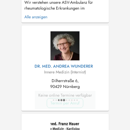
Wir verstehen unsere ASV-Ambulanz für
rheumatologische Erkrankungen im
Erwachsenenalter als Ergänzung zu der
Alle anzeigen
bestehenden rheumatologischen Versorgung in
unserer Region. Die medizinischen Leistungen
im Rahmen der ASV-Ambulanz sind teilweise
sehr spezialisiert. Daher kann es sein, dass
bestimmte Ver...
DR. MED. ANDREA WUNDERER
Innere Medizin (Internist)
Dilherrstraße 6,
90429 Nürnberg
Keine online Termine verfügbar
Termin per Anruf