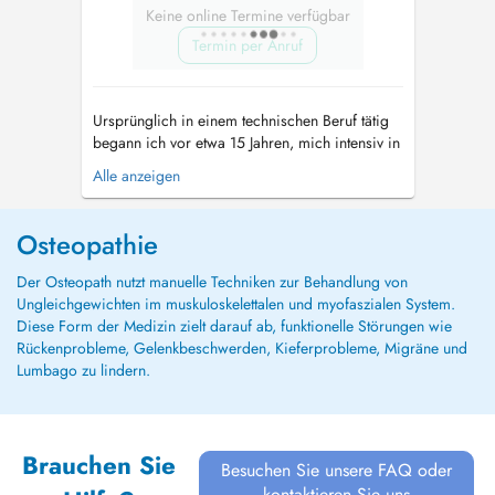
Keine online Termine verfügbar
Termin per Anruf
Ursprünglich in einem technischen Beruf tätig
begann ich vor etwa 15 Jahren, mich intensiv in
naturheilkundliche Verfahren einzuarbeiten und
Alle anzeigen
zum Heilpraktiker ausbilden zu lassen. Nach
erfolgreichem Bestehen der Prüfung und
Erteilung der gesetzlichen Erlaubnis im Januar
Osteopathie
2007 in Köln gründete ich ans...
Der Osteopath nutzt manuelle Techniken zur Behandlung von
Ungleichgewichten im muskuloskelettalen und myofaszialen System.
Diese Form der Medizin zielt darauf ab, funktionelle Störungen wie
Rückenprobleme, Gelenkbeschwerden, Kieferprobleme, Migräne und
Lumbago zu lindern.
Brauchen Sie
Besuchen Sie unsere FAQ oder
kontaktieren Sie uns