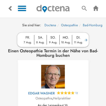
Sie sind hier:
Doctena
Osteopathie
Bad-Homburg
FR.
SA.
SO.
MO.
DI.
7 Aug.
8 Aug.
9 Aug.
10 Aug.
11 Aug.
Einen Osteopathie Termin in der Nähe von Bad-
Homburg buchen
EDGAR WAGNER
12
Osteopathie
,
Heilpraktiker
An der Leimenkaut 16,