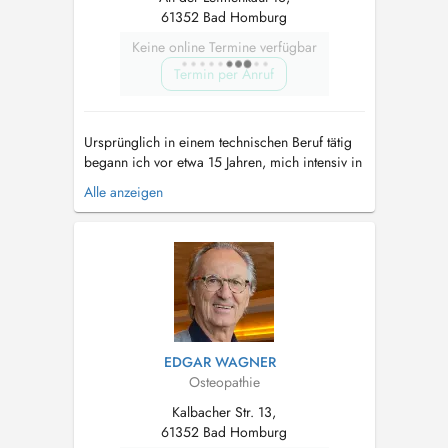
61352 Bad Homburg
Keine online Termine verfügbar
Termin per Anruf
Ursprünglich in einem technischen Beruf tätig
begann ich vor etwa 15 Jahren, mich intensiv in
naturheilkundliche Verfahren einzuarbeiten und
Alle anzeigen
zum Heilpraktiker ausbilden zu lassen. Nach
erfolgreichem Bestehen der Prüfung und
Erteilung der gesetzlichen Erlaubnis im Januar
2007 in Köln gründete ich ans...
EDGAR WAGNER
Osteopathie
Kalbacher Str. 13,
61352 Bad Homburg