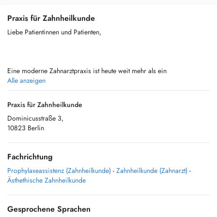
Praxis für Zahnheilkunde
Liebe Patientinnen und Patienten,
Eine moderne Zahnarztpraxis ist heute weit mehr als ein
Reparaturbetrieb für Zahnschäden, denn Auslöser für viele akute oder
Alle anzeigen
chronische Erkrankungen sind im Mund und an den Zähnen zu suchen.
Deshalb nehmen wir Sie mit Blick auf Ihre Zähne und ihr Zahnfleisch,
Praxis für Zahnheilkunde
immer als ganzen Menschen wahr. Diagnosen und Therapien sehen
Dominicusstraße 3,
wir immer in Bezug zu Ihnen als Gesamtperson. Wir nehmen uns viel
10823 Berlin
Zeit für Sie und eine ausführliche ganzheitliche Beratung.
Fachrichtung
Herzlich Ihr
Prophylaxeassistenz (Zahnheilkunde)
-
Zahnheilkunde (Zahnarzt)
-
Ästhethische Zahnheilkunde
Dr. Bernd Rühe & Team
Gesprochene Sprachen