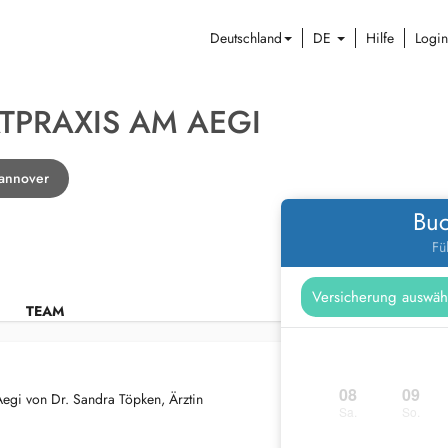
Deutschland
DE
Hilfe
Login
TPRAXIS AM AEGI
Hannover
Buc
Fü
TEAM
08
09
egi von Dr. Sandra Töpken, Ärztin
Sa.
So.