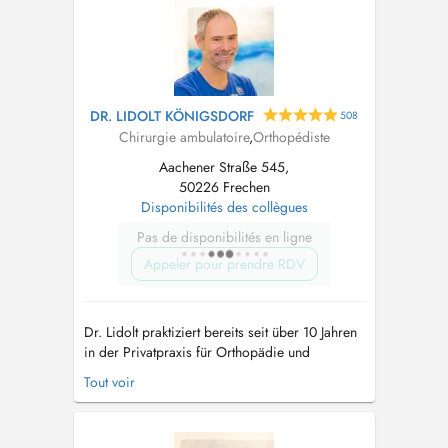
DR. LIDOLT KÖNIGSDORF
508
Chirurgie ambulatoire
,
Orthopédiste
Aachener Straße 545,
50226 Frechen
Disponibilités des collègues
Pas de disponibilités en ligne
Appeler pour prendre RDV
Dr. Lidolt praktiziert bereits seit über 10 Jahren
in der Privatpraxis für Orthopädie und
Chirurgie mit dem Schwerpunkt Arthroskopien,
Tout voir
Hand- und Fußchirurgie sowie
Hernienchirurgie. Ein weiterer Schwerpunkt ist
die Behandlung von Sportverletzungen, die