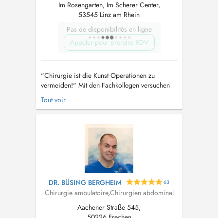
Im Rosengarten, Im Scherer Center,
53545 Linz am Rhein
Pas de disponibilités en ligne
Appeler pour prendre RDV
"Chirurgie ist die Kunst Operationen zu
vermeiden!" Mit den Fachkollegen versuchen
wir für Ihre Erkrankung die beste Möglichkeit
Tout voir
zur Korrektur und den einfachsten Weg zur
Heilung zu koordinieren. Die Kooperation mit
den Kollegen aus dem niedergelassen
hausärztlichen Sektor, den Fachkollegen und
Sp...
DR. BÜSING BERGHEIM
63
Chirurgie ambulatoire
,
Chirurgien abdominal
Aachener Straße 545,
50226 Frechen