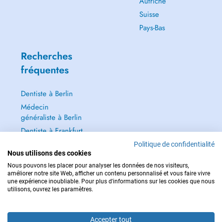
Autriche
Suisse
Pays-Bas
Recherches
fréquentes
Dentiste à Berlin
Médecin
généraliste à Berlin
Dentiste à Frankfurt
Dermatologie à
Politique de confidentialité
Nous utilisons des cookies
Frankfurt
Nous pouvons les placer pour analyser les données de nos visiteurs,
Tout voir →
améliorer notre site Web, afficher un contenu personnalisé et vous faire vivre
une expérience inoubliable. Pour plus d'informations sur les cookies que nous
utilisons, ouvrez les paramètres.
Accepter tout
POUR LES URGENCES, CONSULTEZ : 112