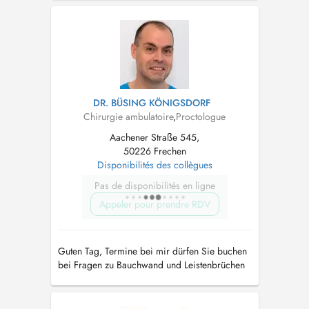
DR. BÜSING KÖNIGSDORF
Chirurgie ambulatoire
,
Proctologue
Aachener Straße 545,
50226 Frechen
Disponibilités des collègues
Pas de disponibilités en ligne
Appeler pour prendre RDV
Guten Tag, Termine bei mir dürfen Sie buchen
bei Fragen zu Bauchwand und Leistenbrüchen
sowie bei anorektalen Erkrankungen (z.B.
Hämorrhoiden) und Krampfadern.