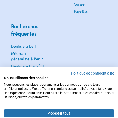
Suisse
Pays-Bas
Recherches
fréquentes
Dentiste à Berlin
Médecin
généraliste à Berlin
Dentiste à Frankfurt
Dermatologie à
Politique de confidentialité
Frankfurt
Nous utilisons des cookies
Nous pouvons les placer pour analyser les données de nos visiteurs,
Tout voir →
améliorer notre site Web, afficher un contenu personnalisé et vous faire vivre
une expérience inoubliable. Pour plus d'informations sur les cookies que nous
utilisons, ouvrez les paramètres.
Accepter tout
POUR LES URGENCES, CONSULTEZ : 112