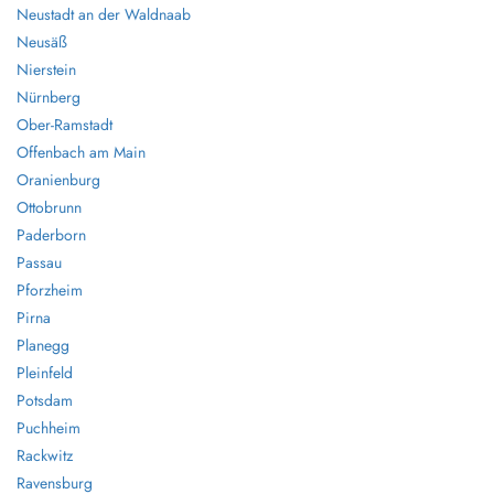
Neustadt an der Waldnaab
Neusäß
Nierstein
Nürnberg
Ober-Ramstadt
Offenbach am Main
Oranienburg
Ottobrunn
Paderborn
Passau
Pforzheim
Pirna
Planegg
Pleinfeld
Potsdam
Puchheim
Rackwitz
Ravensburg