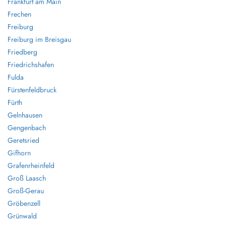
Frankfurt am Main
Frechen
Freiburg
Freiburg im Breisgau
Friedberg
Friedrichshafen
Fulda
Fürstenfeldbruck
Fürth
Gelnhausen
Gengenbach
Geretsried
Gifhorn
Grafenrheinfeld
Groß Laasch
Groß-Gerau
Gröbenzell
Grünwald