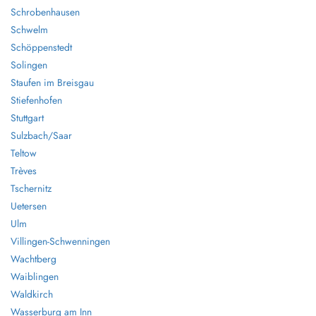
Schrobenhausen
Schwelm
Schöppenstedt
Solingen
Staufen im Breisgau
Stiefenhofen
Stuttgart
Sulzbach/Saar
Teltow
Trèves
Tschernitz
Uetersen
Ulm
Villingen-Schwenningen
Wachtberg
Waiblingen
Waldkirch
Wasserburg am Inn