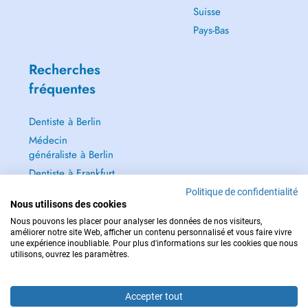
Suisse
Pays-Bas
Recherches
fréquentes
Dentiste à Berlin
Médecin
généraliste à Berlin
Dentiste à Frankfurt
Dermatologie à
Politique de confidentialité
Nous utilisons des cookies
Frankfurt
Nous pouvons les placer pour analyser les données de nos visiteurs,
Tout voir →
améliorer notre site Web, afficher un contenu personnalisé et vous faire vivre
une expérience inoubliable. Pour plus d'informations sur les cookies que nous
utilisons, ouvrez les paramètres.
Accepter tout
POUR LES URGENCES, CONSULTEZ : 112