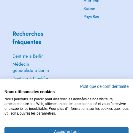
Autriche
Suisse
Pays-Bas
Recherches
fréquentes
Dentiste à Berlin
Médecin
généraliste à Berlin
Dentiste à Frankfurt
Dermatologie à
Politique de confidentialité
Nous utilisons des cookies
Frankfurt
Nous pouvons les placer pour analyser les données de nos visiteurs,
Tout voir →
améliorer notre site Web, afficher un contenu personnalisé et vous faire vivre
une expérience inoubliable. Pour plus d'informations sur les cookies que nous
utilisons, ouvrez les paramètres.
Accepter tout
POUR LES URGENCES, CONSULTEZ : 112