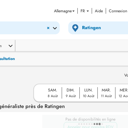
Allemagne
FR
Aide
Connexion
×
m
ultation
Vo
SAM.
DIM.
LUN.
MAR.
MER
8 Août
9 Août
10 Août
11 Août
12 Ao
énéraliste près de Ratingen
Pas de disponibilités en ligne
Appeler pour prendre RDV