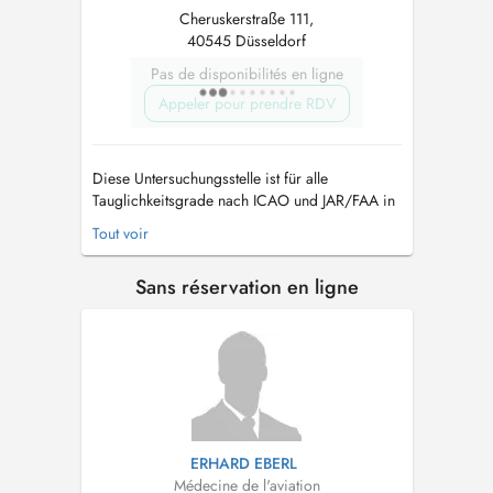
Cheruskerstraße 111,
40545 Düsseldorf
Pas de disponibilités en ligne
Appeler pour prendre RDV
Diese Untersuchungsstelle ist für alle
Tauglichkeitsgrade nach ICAO und JAR/FAA in
Deutschland zugelassen. Berufs- und
Tout voir
Privatpiloten, aber auch Flugbegleiter/innen
und Flugsicherungsbetriebspersonal können
Sans réservation en ligne
hier ihr Tauglichkeitszeugnis erhalten...
ERHARD EBERL
Médecine de l'aviation