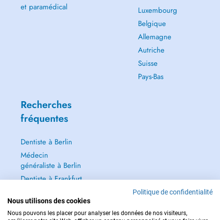
et paramédical
Luxembourg
Belgique
Allemagne
Autriche
Suisse
Pays-Bas
Recherches
fréquentes
Dentiste à Berlin
Médecin
généraliste à Berlin
Dentiste à Frankfurt
Dermatologie à
Politique de confidentialité
Nous utilisons des cookies
Frankfurt
Nous pouvons les placer pour analyser les données de nos visiteurs,
Tout voir →