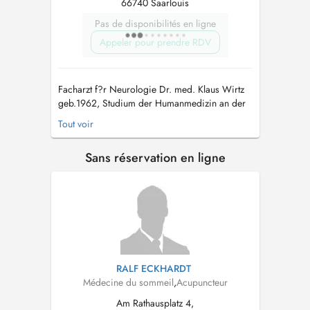
66740 Saarlouis
Pas de disponibilités en ligne
Appeler pour prendre RDV
Facharzt f?r Neurologie Dr. med. Klaus Wirtz
geb.1962, Studium der Humanmedizin an der
Albert Ludwigs Universit?t Freiburg und der
Tout voir
Universit?t des Saarlandes (Homburg),
Facharztausbildung zum Neurologen in
Sans réservation en ligne
Dillingen und Homburg, T?tigkeit als Oberarzt
der neurologischen Abteilung von 1995200...
RALF ECKHARDT
Médecine du sommeil
,
Acupuncteur
Am Rathausplatz 4,