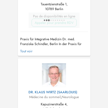
Tauentzienstraße 1,
10789 Berlin
Pas de disponibilités en ligne
Appeler pour prendre RDV
Praxis für Integrative Medizin Dr. med.
Franziska Schindler, Berlin In der Praxis für
Integrative Medizin am Wittenbergplatz in
Tout voir
Berlin verbindet Dr. med. Franziska Schindler
schulmedizinische Kompetenz mit bewährten
naturheilkundlichen Verfahren. Mit über 30
Jahren Erfahrung als Fachärztin für All...
DR. KLAUS WIRTZ (SAARLOUIS)
Médecine du sommeil
,
Neurologue
Kapuzinerstraße 4,