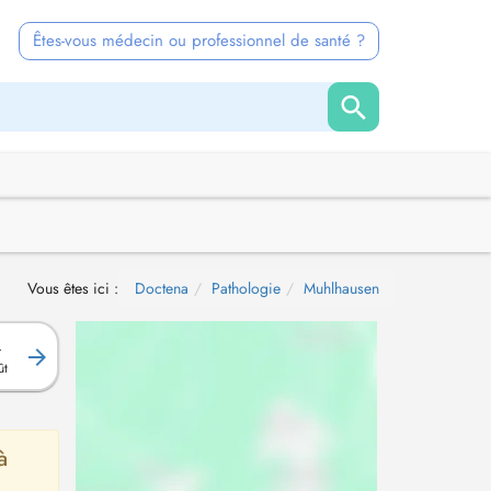
Êtes-vous médecin ou professionnel de santé ?
Vous êtes ici :
Doctena
Pathologie
Muhlhausen
.
ût
à