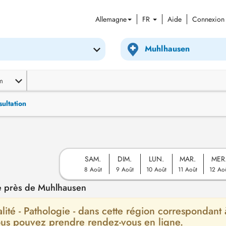
Allemagne
FR
Aide
Connexion
m
ultation
SAM.
DIM.
LUN.
MAR.
MER
8 Août
9 Août
10 Août
11 Août
12 Ao
e près de Muhlhausen
alité - Pathologie - dans cette région correspondant 
ous pouvez prendre rendez-vous en ligne.