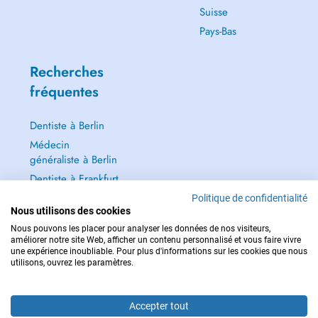
Suisse
Pays-Bas
Recherches
fréquentes
Dentiste à Berlin
Médecin
généraliste à Berlin
Dentiste à Frankfurt
Dermatologie à
Politique de confidentialité
Nous utilisons des cookies
Frankfurt
Nous pouvons les placer pour analyser les données de nos visiteurs,
Tout voir →
améliorer notre site Web, afficher un contenu personnalisé et vous faire vivre
une expérience inoubliable. Pour plus d'informations sur les cookies que nous
utilisons, ouvrez les paramètres.
Accepter tout
POUR LES URGENCES, CONSULTEZ : 112