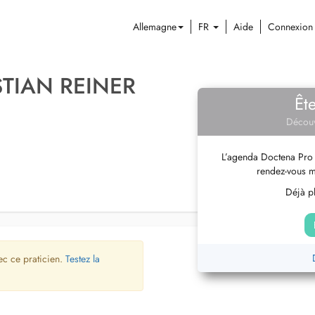
Allemagne
FR
Aide
Connexion
STIAN REINER
Êt
Découv
L’agenda Doctena Pro 
rendez-vous m
Déjà pl
ec ce praticien.
Testez la