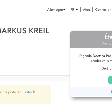
Allemagne
FR
Aide
Connexion
MARKUS KREIL
Êt
Découv
L’agenda Doctena Pro 
rendez-vous m
Déjà pl
ec ce praticien.
Testez la