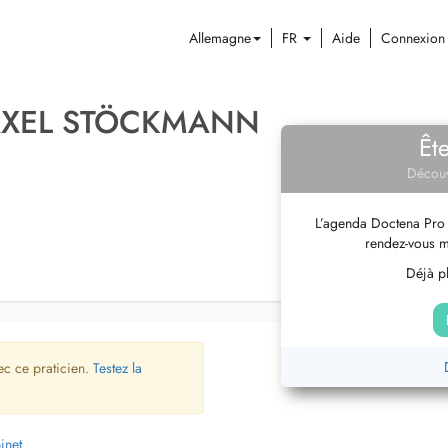
Allemagne
FR
Aide
Connexion
 AXEL STÖCKMANN
Êt
Découv
L’agenda Doctena Pro 
rendez-vous m
Déjà pl
ec ce praticien.
Testez la
inet