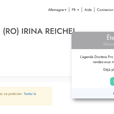
Allemagne
FR
Aide
Connexion
 (RO) IRINA REICHEL
Êt
Découv
L’agenda Doctena Pro 
rendez-vous m
Déjà pl
ec ce praticien.
Testez la