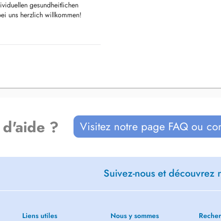
ividuellen gesundheitlichen
bei uns herzlich willkommen!
 – interdisziplinär und
ienten konservative und operative
 d'aide ?
Visitez notre page FAQ ou co
 Koheränztomographie
Suivez-nous et découvrez n
ittels IOL Master 700
Liens utiles
Nous y sommes
Recher