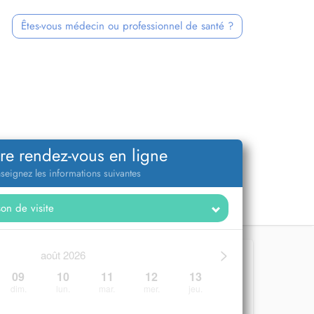
Êtes-vous médecin ou professionnel de santé ?
re rendez-vous en ligne
seignez les informations suivantes
>
août 2026
09
10
11
12
13
dim.
lun.
mar.
mer.
jeu.