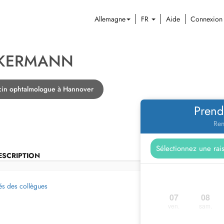
Allemagne
FR
Aide
Connexion
CKERMANN
in ophtalmologue à Hannover
Prend
Ren
ESCRIPTION
és des collègues
07
08
ven.
sam.