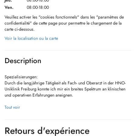
Jeu.
08:00-18:00
Ven.
08:00-18:00
Veuillez activer les "cookies fonctionnels" dans les "paramètres de
confidentialité" de cette page pour permettre le chargement de la
carte ci-dessous.
Voir la localisation ou la carte
Description
Spezialisierungen:
Durch die langjährige Tätigkeit als Fach- und Oberarzt in der HNO-
Uniklinik Freiburg konnte ich mir ein breites Spektrum an klinischen
und operativen Erfahrungen aneignen.
Schwerpunkte sind hierbei:
Tout voir
Kinderchirurgische HNO-Eingriffe
Mittelohroperationen
Nasenscheidewand-/NNH-Operationen
Retours d'expérience
Schlafmedizin