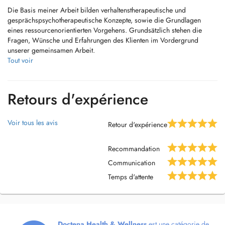
Die Basis meiner Arbeit bilden verhaltenstherapeutische und
gesprächspsychotherapeutische Konzepte, sowie die Grundlagen
eines ressourcenorientierten Vorgehens. Grundsätzlich stehen die
Fragen, Wünsche und Erfahrungen des Klienten im Vordergrund
unserer gemeinsamen Arbeit.
Tout voir
Meine Praxis befindet sich in Salzkotten. Ca 800 m von der B1 aus
Fahrtrichtung Paderborn, oder Geseke entfernt.
Retours d'expérience
Ich biete Ihnen an:
Verhaltenstherapie
Voir tous les avis
Retour d'expérience
Kognitive Verhaltenstherapie
Recommandation
Gesprächspsychotherapie nach Rogers
Communication
Temps d'attente
Supervision
Psychologische Beratung
Coaching für Führungskräfte im Bereich Mitarbeiterführung
Doctena Health & Wellness
est une catégorie de