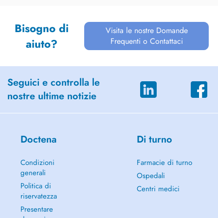
Bisogno di
Visita le nostre Domande
Frequenti o Contattaci
aiuto?
Seguici e controlla le
nostre ultime notizie
Doctena
Di turno
Condizioni
Farmacie di turno
generali
Ospedali
Politica di
Centri medici
riservatezza
Presentare