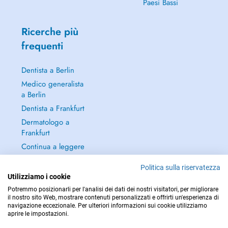
Paesi Bassi
Ricerche più
frequenti
Dentista a Berlin
Medico generalista
a Berlin
Dentista a Frankfurt
Dermatologo a
Frankfurt
Continua a leggere
→
Politica sulla riservatezza
Utilizziamo i cookie
Potremmo posizionarli per l'analisi dei dati dei nostri visitatori, per migliorare
il nostro sito Web, mostrare contenuti personalizzati e offrirti un'esperienza di
navigazione eccezionale. Per ulteriori informazioni sui cookie utilizziamo
PER LE URGENZE, CONSULTARE : 112
aprire le impostazioni.
Copyright © 2026 - DOCTENA Germany GmbH Kurfürstendamm 14, 10719