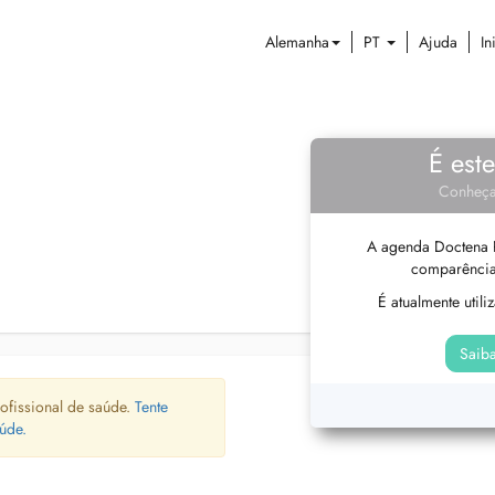
Alemanha
PT
Ajuda
In
É est
Conheça
A agenda Doctena P
comparência
É atualmente util
Saiba
ofissional de saúde.
Tente
úde.