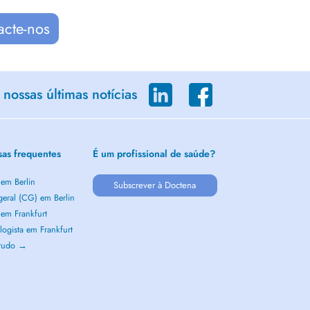
acte-nos
nossas últimas notícias
sas frequentes
É um profissional de saúde?
 em Berlin
Subscrever à Doctena
geral (CG) em Berlin
 em Frankfurt
ogista em Frankfurt
 tudo →