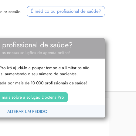
É médico ou profissional de saúde?
iciar sessão
e profissional de saúde?
 as nossas soluções de agenda online!
ro irá ajudá-lo a poupar tempo e a limitar as não
s, aumentando o seu número de pacientes.
izada por mais de 10 000 profissionais de saúde!
 mais sobre a solução Doctena Pro
ALTERAR UM PEDIDO