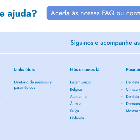
de ajuda?
Aceda às nossas FAQ ou cont
Siga-nos e acompanhe as 
Links úteis
Nós estamos lá
Pesqui
Diretório de médicos y
Luxemburgo
Dentista
paramédicos
Bélgica
Clínico 
o
Alemanha
Dentista
Áustria
Dermatol
Suíça
Mostrar
Holanda