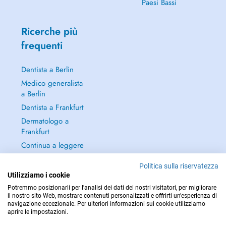
Paesi Bassi
Ricerche più
frequenti
Dentista a Berlin
Medico generalista
a Berlin
Dentista a Frankfurt
Dermatologo a
Frankfurt
Continua a leggere
→
Politica sulla riservatezza
Utilizziamo i cookie
Potremmo posizionarli per l'analisi dei dati dei nostri visitatori, per migliorare
il nostro sito Web, mostrare contenuti personalizzati e offrirti un'esperienza di
navigazione eccezionale. Per ulteriori informazioni sui cookie utilizziamo
PER LE URGENZE, CONSULTARE : 112
aprire le impostazioni.
Copyright © 2026 - DOCTENA Germany GmbH Kurfürstendamm 14, 10719