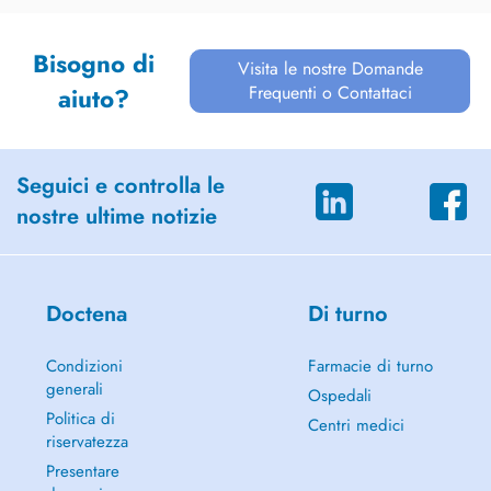
Bisogno di
Visita le nostre Domande
Frequenti o Contattaci
aiuto?
Seguici e controlla le
nostre ultime notizie
Doctena
Di turno
Condizioni
Farmacie di turno
generali
Ospedali
Politica di
Centri medici
riservatezza
Presentare