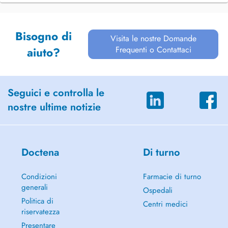
Bisogno di
Visita le nostre Domande
Frequenti o Contattaci
aiuto?
Seguici e controlla le
nostre ultime notizie
Doctena
Di turno
Condizioni
Farmacie di turno
generali
Ospedali
Politica di
Centri medici
riservatezza
Presentare