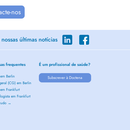
acte-nos
nossas últimas notícias
sas frequentes
É um profissional de saúde?
 em Berlin
Subscrever à Doctena
geral (CG) em Berlin
 em Frankfurt
ogista em Frankfurt
 tudo →