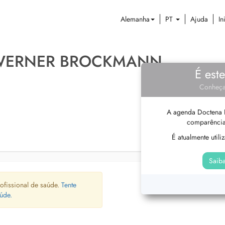
Alemanha
PT
Ajuda
In
 WERNER BROCKMANN
É est
Conheça
A agenda Doctena P
comparência
É atualmente util
Saiba
ofissional de saúde.
Tente
úde.