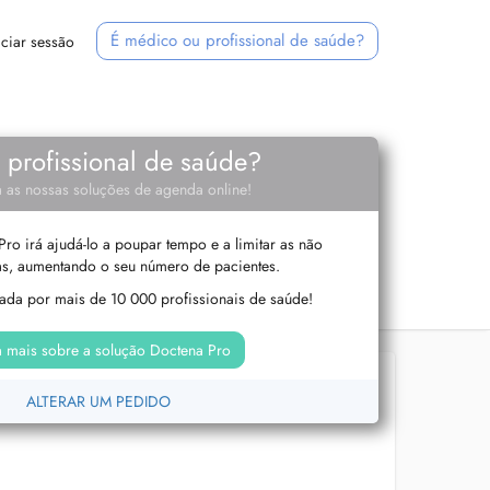
É médico ou profissional de saúde?
iciar sessão
e profissional de saúde?
 as nossas soluções de agenda online!
ro irá ajudá-lo a poupar tempo e a limitar as não
s, aumentando o seu número de pacientes.
izada por mais de 10 000 profissionais de saúde!
 mais sobre a solução Doctena Pro
ALTERAR UM PEDIDO