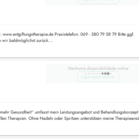
r: www.entgiftungstherapie.de Praxistelefon: 069 - 380 79 58 79 Bitte ggf.
 wir baldmöglichst zurück....
Nenhuma disponibilidade online
Ligue para marcar
mehr Gesundheit“ umfasst mein Leistungsangebot und Behandlungskonzept
llen Therapien. Ohne Nadeln oder Spritzen unterstützen meine Therapieansä
– auf ganz na...