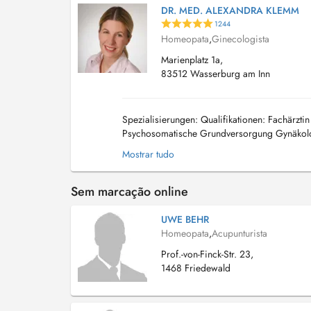
DR. MED. ALEXANDRA KLEMM
1244
Homeopata
,
Ginecologista
Marienplatz 1a,
83512 Wasserburg am Inn
Spezialisierungen: Qualifikationen: Fachärzti
Psychosomatische Grundversorgung Gynäkolo
Ultraschall der Brust Gynäkologischer Doppleru
Mostrar tudo
Sem marcação online
UWE BEHR
Homeopata
,
Acupunturista
Prof.-von-Finck-Str. 23,
1468 Friedewald