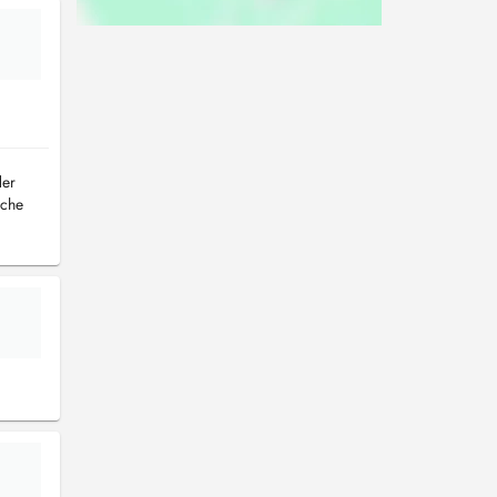
der
iche