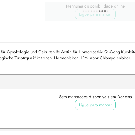
Nenhuma disponibilidade online
Ligue para marcar
n für Gynäkologie und Geburtshilfe Ärztin für Homöopathie Qi-Gong Kursleit
gische Zusatzqualifikationen: Hormonlabor HPV-Labor Chlamydienlabor
lt...
Sem marcações disponíveis em Doctena
Ligue para marcar