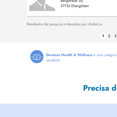
Bergstraße 34,
37136 Ebergötzen
Resultados de pesquisa ordenados por distância
1
2
3
Doctena Health & Wellness
é uma categoria
saudável.
Precisa 