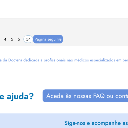
4
5
6
54
Página seguinte
 da Doctena dedicada a profissionais não médicos especializados em bem-es
de ajuda?
Aceda às nossas FAQ ou cont
Siga-nos e acompanhe as 