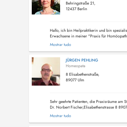
Behringstraße 21,
12437 Berlin
Hallo, ich bin Heilpraktikerin und bin spezia
Erwachsene in meiner "Praxis für Homöopathie 
Suche nach einem Heilpraktiker oder Homöopa
Mostrar tudo
JÜRGEN PEHLING
Homeopata
8 Elisabethenstraße,
89077 Ulm
Sehr geehrte Patienten, die Praxisräume am St
Dr. Norbert Fischer,Elisabethenstrasse 8 890
Parkmöglichkeiten gibt es z.B.: auf dem Lidlpa
Mostrar tudo