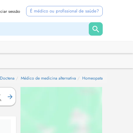
É médico ou profissional de saúde?
iciar sessão
Doctena
Médico de medicina alternativa
Homeopata
.
o.