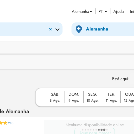
Alemanha
PT
Ajuda
In
×
Está aqui:
SÁB.
DOM.
SEG.
TER.
QUA
8 Ago.
9 Ago.
10 Ago.
11 Ago.
12 Ag
de Alemanha
288
Nenhuma disponibilidade online
Ligue para marcar