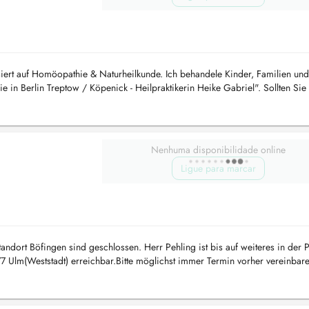
lisiert auf Homöopathie & Naturheilkunde. Ich behandele Kinder, Familien und
in Berlin Treptow / Köpenick - Heilpraktikerin Heike Gabriel". Sollten Sie 
then in...
Nenhuma disponibilidade online
Ligue para marcar
andort Böfingen sind geschlossen. Herr Pehling ist bis auf weiteres in der P
77 Ulm(Weststadt) erreichbar.Bitte möglichst immer Termin vorher vereinbare
rkp...