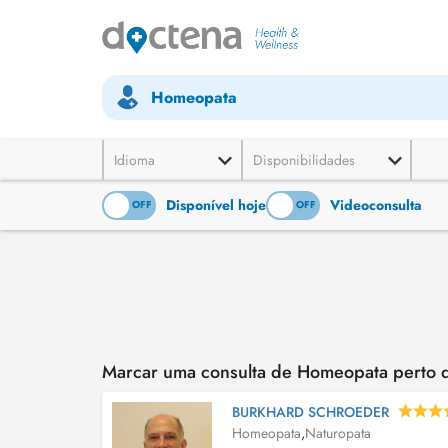
Homeopata
Idioma
Disponibilidades
Disponível hoje
Videoconsulta
ON
OFF
ON
OFF
Marcar uma consulta de Homeopata perto 
BURKHARD SCHROEDER
Homeopata
,
Naturopata