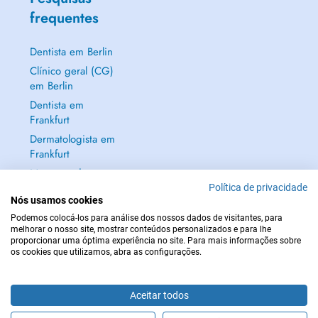
frequentes
Dentista em Berlin
Clínico geral (CG)
em Berlin
Dentista em
Frankfurt
Dermatologista em
Frankfurt
Mostrar tudo →
Política de privacidade
Nós usamos cookies
Podemos colocá-los para análise dos nossos dados de visitantes, para
melhorar o nosso site, mostrar conteúdos personalizados e para lhe
proporcionar uma óptima experiência no site. Para mais informações sobre
EM CASO DE EMERGÊNCIA, CONTACTE : 112
os cookies que utilizamos, abra as configurações.
Copyright © 2026 - DOCTENA Germany GmbH Kurfürstendamm 14, 10719
Berlin
Aceitar todos