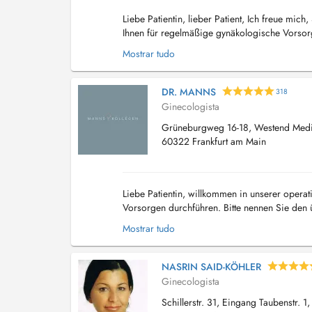
Liebe Patientin, lieber Patient, Ich freue mic
Ihnen für regelmäßige gynäkologische Vorsor
Verhütung. Vereinbaren Sie Ihren Termin direkt
Mostrar tudo
DR. MANNS
318
Ginecologista
Grüneburgweg 16-18, Westend Medic
60322 Frankfurt am Main
Liebe Patientin, willkommen in unserer operat
Vorsorgen durchführen. Bitte nennen Sie den
(Diagnose/Auftrag). Da wir für unterschiedlich
Mostrar tudo
NASRIN SAID-KÖHLER
Ginecologista
Schillerstr. 31, Eingang Taubenstr. 1,