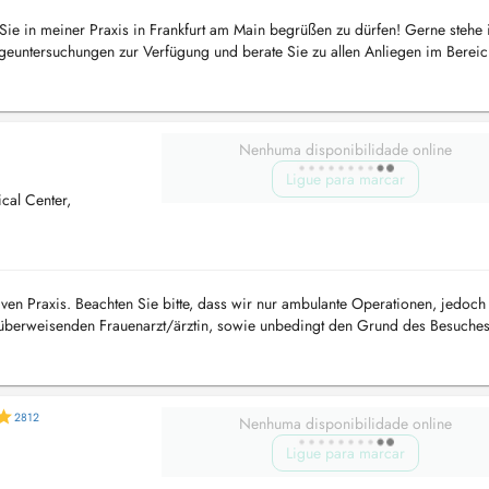
h, Sie in meiner Praxis in Frankfurt am Main begrüßen zu dürfen! Gerne stehe 
geuntersuchungen zur Verfügung und berate Sie zu allen Anliegen im Bereic
 on...
Nenhuma disponibilidade online
Ligue para marcar
al Center,
iven Praxis. Beachten Sie bitte, dass wir nur ambulante Operationen, jedoch
 überweisenden Frauenarzt/ärztin, sowie unbedingt den Grund des Besuche
e...
2812
Nenhuma disponibilidade online
Ligue para marcar