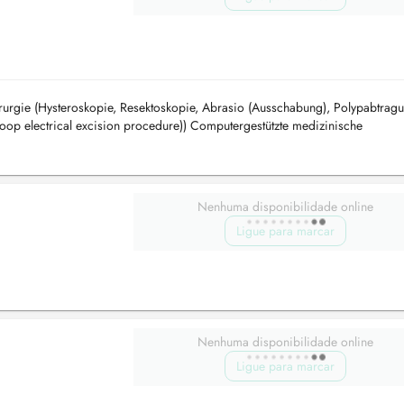
rurgie (Hysteroskopie, Resektoskopie, Abrasio (Ausschabung), Polypabtrag
oop electrical excision procedure)) Computergestützte medizinische
Ersttrimester-Scree...
Nenhuma disponibilidade online
Ligue para marcar
Nenhuma disponibilidade online
Ligue para marcar