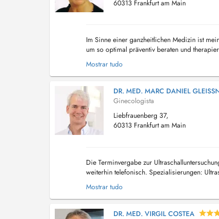
60313 Frankfurt am Main
Im Sinne einer ganzheitlichen Medizin ist mei
um so optimal präventiv beraten und therapie
nicht für sich alleine, sondern immer im Zusa
Mostrar tudo
DR. MED. MARC DANIEL GLEISS
Ginecologista
Liebfrauenberg 37,
60313 Frankfurt am Main
Die Terminvergabe zur Ultraschalluntersuchun
weiterhin telefonisch. Spezialisierungen: Ultr
Fruchtwasseruntersuchung...
Mostrar tudo
DR. MED. VIRGIL COSTEA