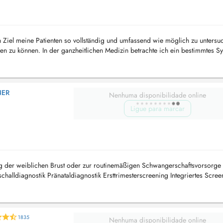
n Ziel meine Patienten so vollständig und umfassend wie möglich zu untersu
ren zu können. In der ganzheitlichen Medizin betrachte ich ein bestimmtes 
mmen...
NER
Nenhuma disponibilidade online
Ligue para marcar
g der weiblichen Brust oder zur routinemäßigen Schwangerschaftsvorsorge 
aschalldiagnostik Pränataldiagnostik Ersttrimesterscreening Integriertes Scree
1835
Nenhuma disponibilidade online