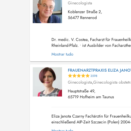
Ginecologista
Koblenzer Straße 2,
56477 Rennerod
Dr. medic. V. Costea, Facharzt für Frauenhei
Rheinland-Pfalz. • ist Ausbilder von Facharzth
Koblenz....
Mostrar tudo
FRAUENARZTPRAXIS ELIZA JANO
3598
Ginecologista
,
Ginecologista obstetr
Hauptstraße 49,
65719 Hofheim am Taunus
Eliza Janota Czarny Fachärztin für Frauenhei
einschließend AIP-Zeit Szczecin (Polen) 2004
(Brustzentrum, Beckenbodenzentrum, Perinat..
Mostrar tudo