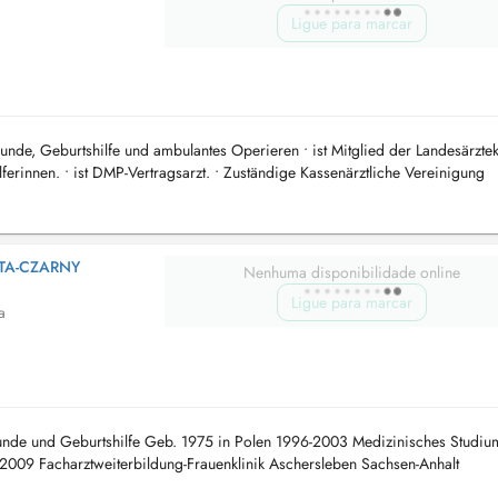
Ligue para marcar
lkunde, Geburtshilfe und ambulantes Operieren • ist Mitglied der Landesärzt
elferinnen. • ist DMP-Vertragsarzt. • Zuständige Kassenärztliche Vereinigung
TA-CZARNY
Nenhuma disponibilidade online
Ligue para marcar
a
lkunde und Geburtshilfe Geb. 1975 in Polen 1996-2003 Medizinisches Studi
-2009 Facharztweiterbildung-Frauenklinik Aschersleben Sachsen-Anhalt
.