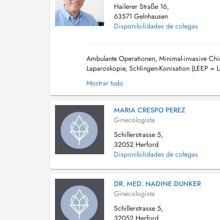
Hailerer Straße 16,
63571 Gelnhausen
Disponibilidades de colegas
Ambulante Operationen, Minimal-invasive Chi
Laparoskopie, Schlingen-Konisation (LEEP = L
Dokumentation DEGUM I Ultraschall E-Learning 
Mostrar tudo
MARIA CRESPO PEREZ
Ginecologista
Schillerstrasse 5,
32052 Herford
Disponibilidades de colegas
DR. MED. NADINE DUNKER
Ginecologista
Schillerstrasse 5,
32052 Herford