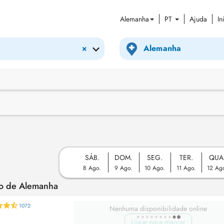
Alemanha
PT
Ajuda
In
×
SÁB.
DOM.
SEG.
TER.
QUA
8 Ago.
9 Ago.
10 Ago.
11 Ago.
12 Ag
to de Alemanha
1072
Nenhuma disponibilidade online
Ligue para marcar