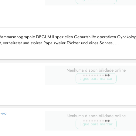
k Mammasonographie DEGUM II speziellen Geburtshilfe operativen Gynäkolo
, verheiratet und stolzer Papa zweier Töchter und eines Sohnes. ...
Nenhuma disponibilidade online
Ligue para marcar
997
Nenhuma disponibilidade online
Ligue para marcar