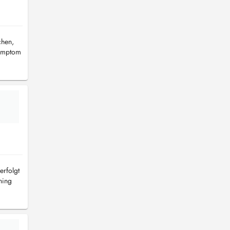
chen,
Symptom
erfolgt
ning