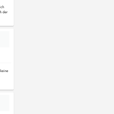
ich
h der
 keine
s