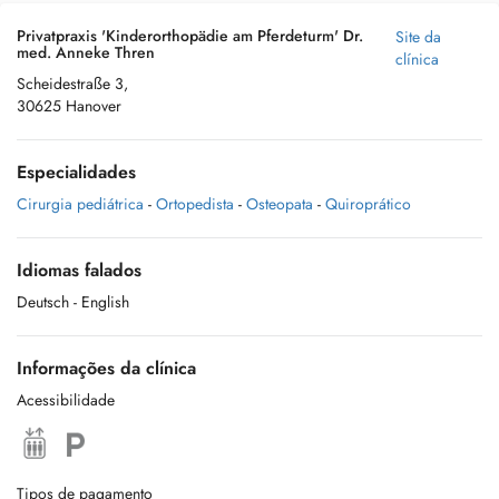
Privatpraxis 'Kinderorthopädie am Pferdeturm' Dr.
Site da
med. Anneke Thren
clínica
Scheidestraße 3,
30625 Hanover
Especialidades
Cirurgia pediátrica
-
Ortopedista
-
Osteopata
-
Quiroprático
Idiomas falados
Deutsch
- English
Informações da clínica
Acessibilidade
Tipos de pagamento