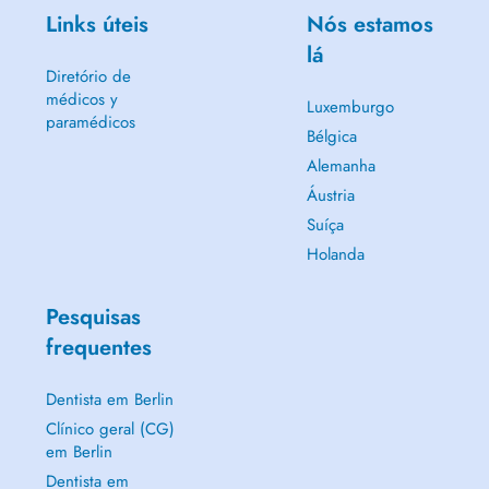
Links úteis
Nós estamos
lá
Diretório de
médicos y
Luxemburgo
paramédicos
Bélgica
Alemanha
Áustria
Suíça
Holanda
Pesquisas
frequentes
Dentista em Berlin
Clínico geral (CG)
em Berlin
Dentista em