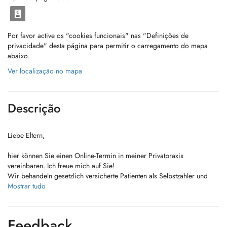
Por favor active os "cookies funcionais" nas "Definições de
privacidade" desta página para permitir o carregamento do mapa
abaixo.
Ver localização no mapa
Descrição
Liebe Eltern,
hier können Sie einen Online-Termin in meiner Privatpraxis
vereinbaren. Ich freue mich auf Sie!
Wir behandeln gesetzlich versicherte Patienten als Selbstzahler und
privat versicherte Patienten.
Mostrar tudo
Bitte haben Sie Verständnis, das wir Kinder- und Jugendliche bis 18
Jahre behandeln.
Feedback
Falls Sie einen Termin nicht wahrnehmen können, bitte wir dringend