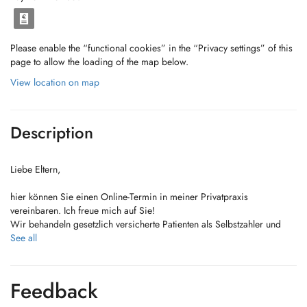
Please enable the “functional cookies” in the “Privacy settings” of this
page to allow the loading of the map below.
View location on map
Description
Liebe Eltern,
hier können Sie einen Online-Termin in meiner Privatpraxis
vereinbaren. Ich freue mich auf Sie!
Wir behandeln gesetzlich versicherte Patienten als Selbstzahler und
privat versicherte Patienten.
See all
Bitte haben Sie Verständnis, das wir Kinder- und Jugendliche bis 18
Jahre behandeln.
Feedback
Falls Sie einen Termin nicht wahrnehmen können, bitte wir dringend
um Absage, da viele Patienten auf einen früheren Termin warten, gerne