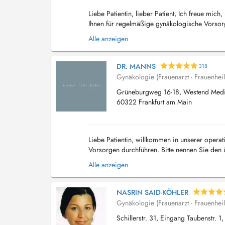
Liebe Patientin, lieber Patient, Ich freue mic
Ihnen für regelmäßige gynäkologische Vorsor
Verhütung. Vereinbaren Sie Ihren Termin direkt
Alle anzeigen
DR. MANNS
318
Gynäkologie (Frauenarzt - Frauenhei
Grüneburgweg 16-18, Westend Medic
60322 Frankfurt am Main
Liebe Patientin, willkommen in unserer operat
Vorsorgen durchführen. Bitte nennen Sie den
(Diagnose/Auftrag). Da wir für unterschiedlich
Alle anzeigen
NASRIN SAID-KÖHLER
Gynäkologie (Frauenarzt - Frauenhei
Schillerstr. 31, Eingang Taubenstr. 1,