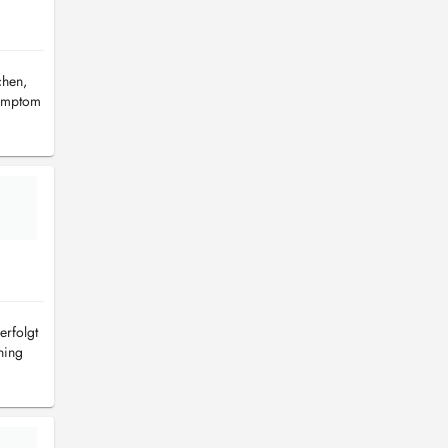
chen,
Symptom
erfolgt
ning