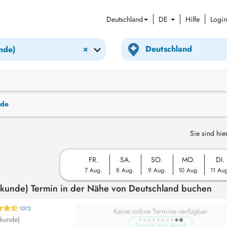
Deutschland
DE
Hilfe
Login
×
nde)
nde
Sie sind hie
FR.
SA.
SO.
MO.
DI.
7 Aug.
8 Aug.
9 Aug.
10 Aug.
11 Au
ilkunde) Termin in der Nähe von Deutschland buchen
1072
Keine online Termine verfügbar
lkunde)
Termin per Anruf