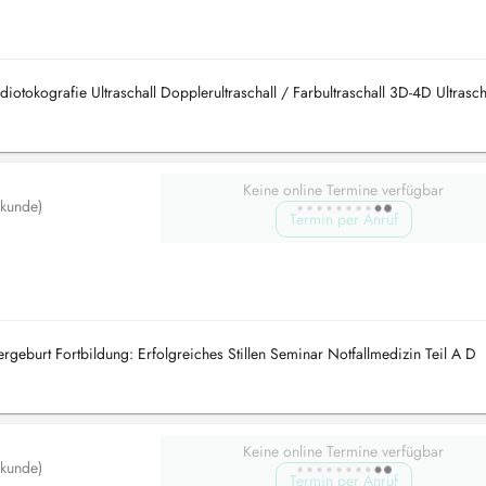
tokografie Ultraschall Dopplerultraschall / Farbultraschall 3D-4D Ultrasch
Keine online Termine verfügbar
lkunde)
Termin per Anruf
geburt Fortbildung: Erfolgreiches Stillen Seminar Notfallmedizin Teil A D
Keine online Termine verfügbar
lkunde)
Termin per Anruf