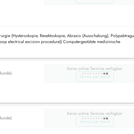
rurgie (Hysteroskopie, Resektoskopie, Abrasio (Ausschabung), Polypabtrag
oop electrical excision procedure)) Computergestützte medizinische
Ersttrimester-Scree...
Keine online Termine verfügbar
lkunde)
Termin per Anruf
Keine online Termine verfügbar
lkunde)
Termin per Anruf