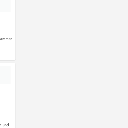
ekammer
um und