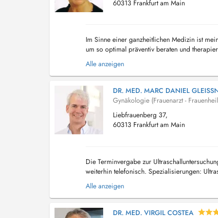
60313 Frankfurt am Main
Im Sinne einer ganzheitlichen Medizin ist mei
um so optimal präventiv beraten und therapie
nicht für sich alleine, sondern immer im Zusa
Alle anzeigen
DR. MED. MARC DANIEL GLEISS
Gynäkologie (Frauenarzt - Frauenhei
Liebfrauenberg 37,
60313 Frankfurt am Main
Die Terminvergabe zur Ultraschalluntersuchun
weiterhin telefonisch. Spezialisierungen: Ultr
Fruchtwasseruntersuchung...
Alle anzeigen
DR. MED. VIRGIL COSTEA