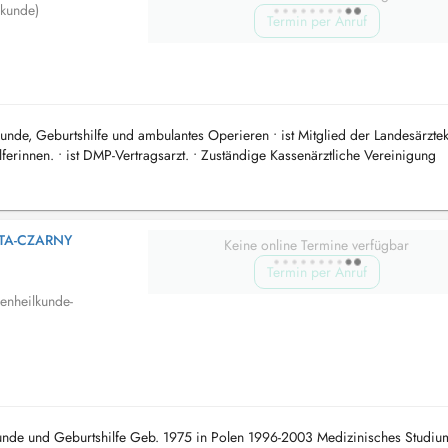
lkunde)
Termin per Anruf
lkunde, Geburtshilfe und ambulantes Operieren • ist Mitglied der Landesärzt
elferinnen. • ist DMP-Vertragsarzt. • Zuständige Kassenärztliche Vereinigung
TA-CZARNY
Keine online Termine verfügbar
Termin per Anruf
enheilkunde-
lkunde und Geburtshilfe Geb. 1975 in Polen 1996-2003 Medizinisches Studi