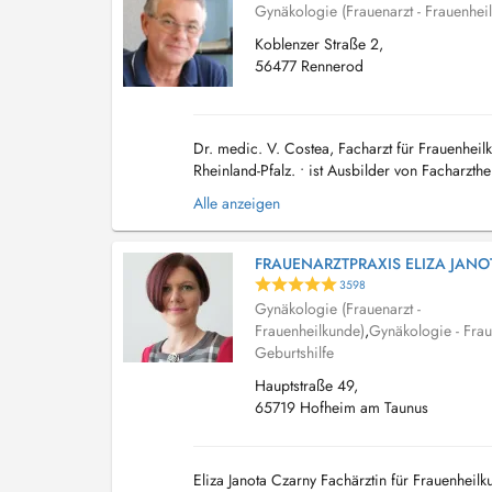
Gynäkologie (Frauenarzt - Frauenhei
Koblenzer Straße 2,
56477 Rennerod
Dr. medic. V. Costea, Facharzt für Frauenhei
Rheinland-Pfalz. • ist Ausbilder von Facharzth
Koblenz....
Alle anzeigen
FRAUENARZTPRAXIS ELIZA JANO
3598
Gynäkologie (Frauenarzt -
Frauenheilkunde)
,
Gynäkologie - Frau
Geburtshilfe
Hauptstraße 49,
65719 Hofheim am Taunus
Eliza Janota Czarny Fachärztin für Frauenhei