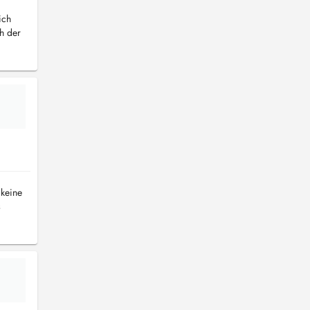
ich
h der
 keine
s