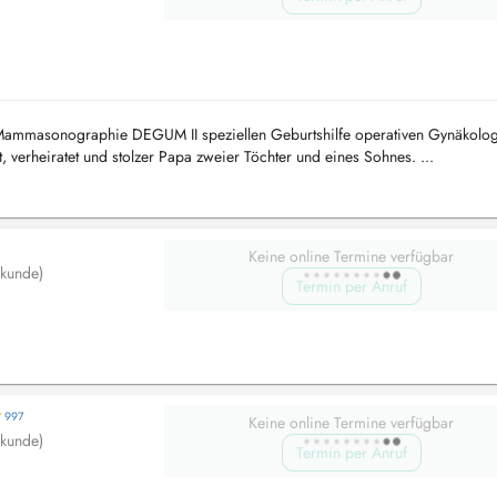
k Mammasonographie DEGUM II speziellen Geburtshilfe operativen Gynäkolo
, verheiratet und stolzer Papa zweier Töchter und eines Sohnes. ...
Keine online Termine verfügbar
lkunde)
Termin per Anruf
997
Keine online Termine verfügbar
lkunde)
Termin per Anruf