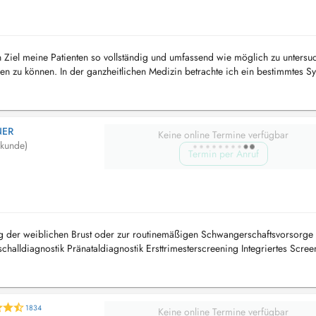
n Ziel meine Patienten so vollständig und umfassend wie möglich zu untersu
ren zu können. In der ganzheitlichen Medizin betrachte ich ein bestimmtes 
mmen...
NER
Keine online Termine verfügbar
lkunde)
Termin per Anruf
g der weiblichen Brust oder zur routinemäßigen Schwangerschaftsvorsorge 
aschalldiagnostik Pränataldiagnostik Ersttrimesterscreening Integriertes Scree
1834
Keine online Termine verfügbar