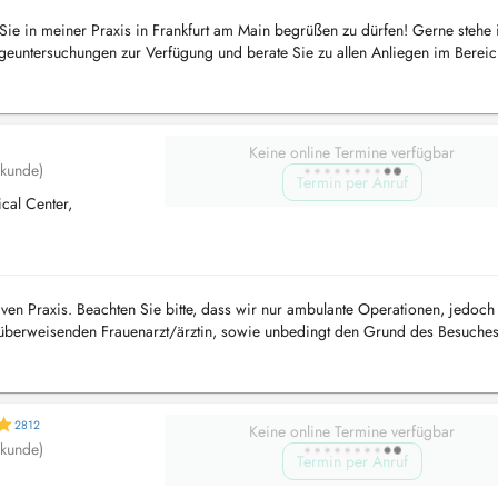
h, Sie in meiner Praxis in Frankfurt am Main begrüßen zu dürfen! Gerne stehe 
geuntersuchungen zur Verfügung und berate Sie zu allen Anliegen im Bereic
 on...
Keine online Termine verfügbar
lkunde)
Termin per Anruf
al Center,
iven Praxis. Beachten Sie bitte, dass wir nur ambulante Operationen, jedoch
 überweisenden Frauenarzt/ärztin, sowie unbedingt den Grund des Besuche
e...
2812
Keine online Termine verfügbar
lkunde)
Termin per Anruf