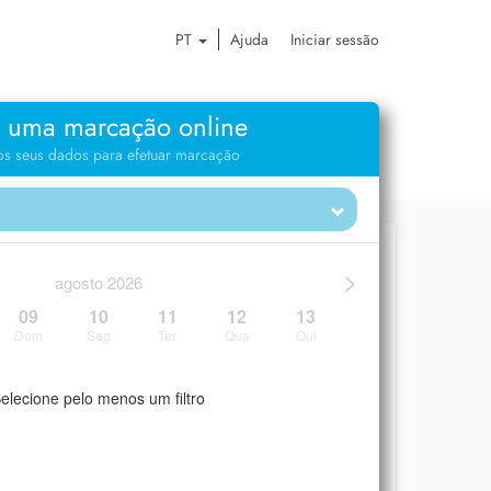
PT
Ajuda
Iniciar sessão
 uma marcação online
 os seus dados para efetuar marcação
>
agosto 2026
09
10
11
12
13
Dom
Seg
Ter
Qua
Qui
elecione pelo menos um filtro