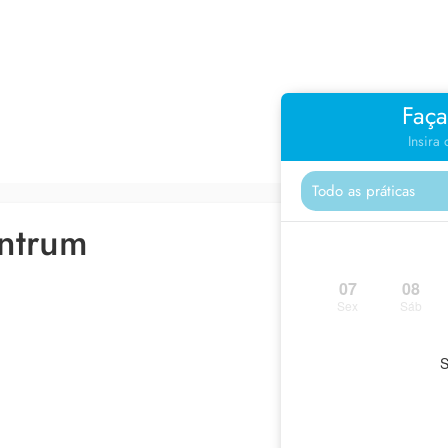
Faça
Insira
ntrum
07
08
Sex
Sáb
S