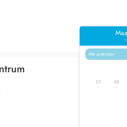
Maa
V
ntrum
07
08
vr.
za.
r