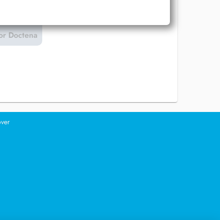
or Doctena
over