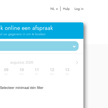
NL
Hulp
Log in
k online een afspraak
ul uw gegevens in om te boeken
>
augustus 2026
09
10
11
12
13
zo.
ma.
di.
wo.
do.
Selecteer minimaal één filter