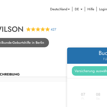
Deutschland
DE
Hilfe
Login
WILSON
427
ilkunde-Geburtshilfe in Berlin
Buc
Fü
CHREIBUNG
07
08
Fr.
Sa.