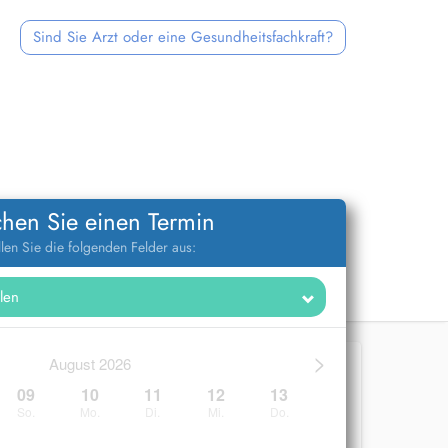
Sind Sie Arzt oder eine Gesundheitsfachkraft?
hen Sie einen Termin
llen Sie die folgenden Felder aus:
>
August 2026
09
10
11
12
13
So.
Mo.
Di.
Mi.
Do.