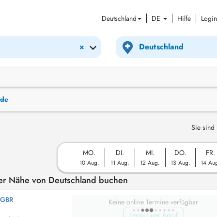
Deutschland
DE
Hilfe
Login
×
nde
Sie sind 
MO.
DI.
MI.
DO.
FR.
10 Aug.
11 Aug.
12 Aug.
13 Aug.
14 Au
er Nähe von Deutschland buchen
 GBR
Keine online Termine verfügbar
Termin per Anruf