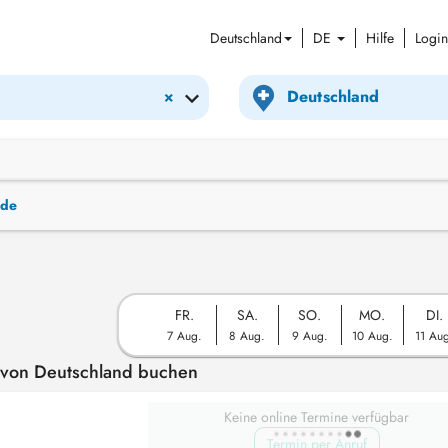
Deutschland
DE
Hilfe
Login
×
nde
FR.
SA.
SO.
MO.
DI.
7 Aug.
8 Aug.
9 Aug.
10 Aug.
11 Au
 von Deutschland buchen
Keine online Termine verfügbar
Termin per Anruf