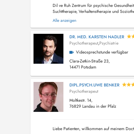
Dil ve Ruh Zentrum für psychische Gesundheit 
Suchttherapie, Verhaltenstherapie und Sozioth
Köln ist spezialisiert auf: ADHS bei Erwachsen
Alle anzeigen
DR. MED. KARSTEN NADLER
Psychotherapeut
,
Psychiatrie
Videosprechstunde verfügbar
Clara-Zetkin-Straße 23,
14471 Potsdam
DIPL.PSYCH.UWE BENKER
Psychotherapeut
Moltkestr. 14,
76829 Landau in der Pfalz
Liebe Patienten, willkommen auf meinem Docte