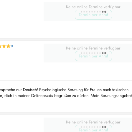
Keine online Termine verfügbar
Termin per Anruf
9
Keine online Termine verfügbar
Termin per Anruf
rache nur Deutsch! Psychologische Beratung für Frauen nach toxischen
hr, dich in meiner Onlinepraxis begrüßen zu dürfen. Mein Beratungsangebot 
rzisst...
Keine online Termine verfügbar
Termin per Anruf