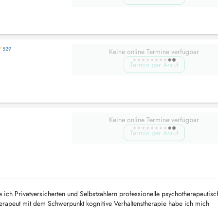
529
Keine online Termine verfügbar
Termin per Anruf
Keine online Termine verfügbar
Termin per Anruf
e ich Privatversicherten und Selbstzahlern professionelle psychotherapeutisc
erapeut mit dem Schwerpunkt kognitive Verhaltenstherapie habe ich mich
erechte Diagnos...