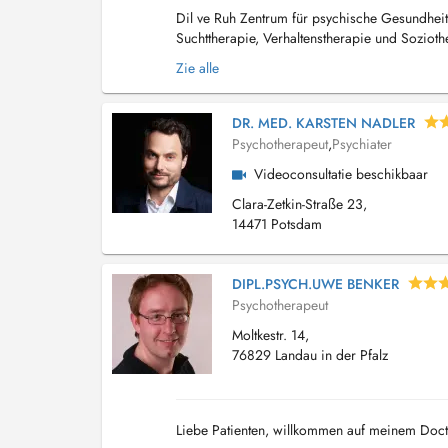
Dil ve Ruh Zentrum für psychische Gesundheit 
Suchttherapie, Verhaltenstherapie und Sozioth
Köln ist spezialisiert auf: ADHS bei Erwachsen
Zie alle
DR. MED. KARSTEN NADLER
Psychotherapeut
,
Psychiater
Videoconsultatie beschikbaar
Clara-Zetkin-Straße 23,
14471 Potsdam
DIPL.PSYCH.UWE BENKER
Psychotherapeut
Moltkestr. 14,
76829 Landau in der Pfalz
Liebe Patienten, willkommen auf meinem Docte