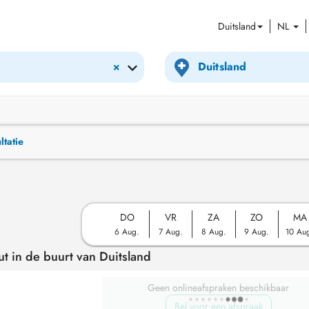
Duitsland
NL
×
ltatie
DO
VR
ZA
ZO
MA
6 Aug.
7 Aug.
8 Aug.
9 Aug.
10 Au
t in de buurt van Duitsland
Geen onlineafspraken beschikbaar
Bel voor een afspraak