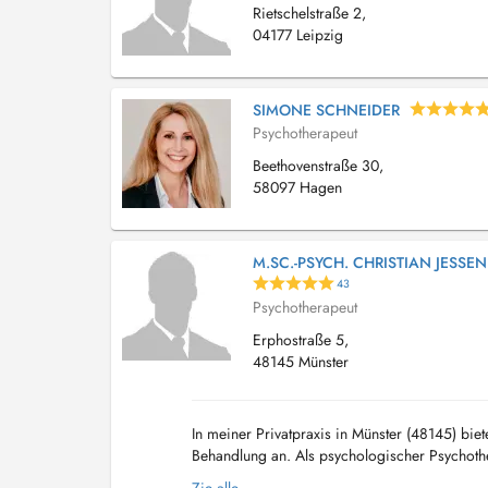
Rietschelstraße 2,
04177 Leipzig
SIMONE SCHNEIDER
Psychotherapeut
Beethovenstraße 30,
58097 Hagen
M.SC.-PSYCH. CHRISTIAN JESSEN
43
Psychotherapeut
Erphostraße 5,
48145 Münster
In meiner Privatpraxis in Münster (48145) biet
Behandlung an. Als psychologischer Psychoth
insbesondere auf die fundierte und leitlinieng