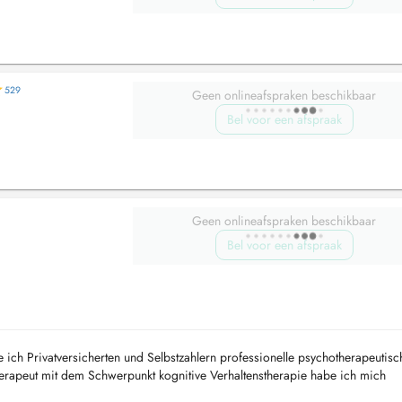
529
Geen onlineafspraken beschikbaar
Bel voor een afspraak
Geen onlineafspraken beschikbaar
Bel voor een afspraak
e ich Privatversicherten und Selbstzahlern professionelle psychotherapeutisc
erapeut mit dem Schwerpunkt kognitive Verhaltenstherapie habe ich mich
erechte Diagnos...