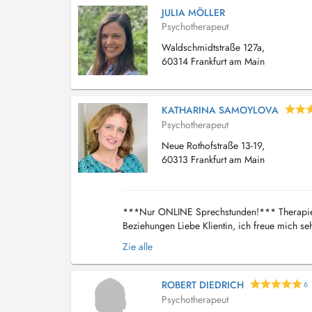
JULIA MÖLLER
Psychotherapeut
Waldschmidtstraße 127a,
60314 Frankfurt am Main
KATHARINA SAMOYLOVA
Psychotherapeut
Neue Rothofstraße 13-19,
60313 Frankfurt am Main
***Nur ONLINE Sprechstunden!*** Therapiesp
Beziehungen Liebe Klientin, ich freue mich se
sich hauptsächlich an Frauen, die Opfer von na
Zie alle
ROBERT DIEDRICH
6
Psychotherapeut