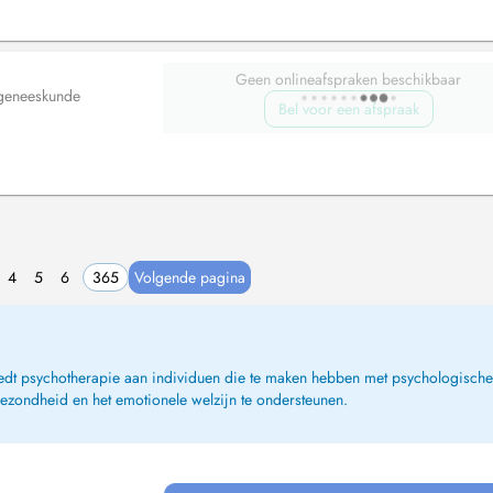
Geen onlineafspraken beschikbaar
geneeskunde
Bel voor een afspraak
4
5
6
365
Volgende pagina
edt psychotherapie aan individuen die te maken hebben met psychologische 
gezondheid en het emotionele welzijn te ondersteunen.