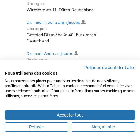
Urologue
Wirteltorplatz 11, Düren Deutschland
Dr. med. Tibor Zoltan Jacobs
Chirurgien
Gottfried-Disse-Straße 40, Euskirchen
Deutschland
Dr. med. Andreas Jacobs
Radiologue
Klosterstraße 2, Bergheim Deutschland
Politique de confidentialité
Nous utilisons des cookies
Dr. med. Eberhard Jacobs
Nous pouvons les placer pour analyser les données de nos visiteurs,
Anesthésiste
améliorer notre site Web, afficher un contenu personnalisé et vous faire vivre
Tenholter Straße 43, Erkelenz Deutschland
une expérience inoubliable. Pour plus d'informations sur les cookies que nous
utilisons, ouvrez les paramètres.
Dr. med. Thomas Jacobs
Interniste / Médecine interne
Accepter tout
Kaiserstraße 88, Siegburg Deutschland
Refuser
Non, ajuster
Dr. med. Berit Jacobs
Médecin généraliste