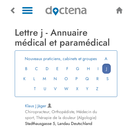
Lettre j ­- Annuaire
médical et paramédical
Nouveaux praticiens, cabinets et groupes
A
B
C
D
E
F
G
H
I
J
K
L
M
N
O
P
Q
R
S
T
U
V
W
X
Y
Z
Klaus J Jäger
Chiropracteur, Orthopédiste, Médecin du
sport, Thérapie de la douleur (Algologie)
Stadthausgasse 5, Landau Deutschland